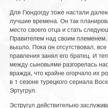
Для Гюндогду тоже настали далек
лучшие времена. Он так планиров
место своего отца и стать следу
Правителем над своим племенем.
вышло. Пока он отсутствовал, все
правления занял его братец. И те
между сыновьями разгорелась на
вражда, что крайне огорчало их р
в 1 сезоне турецкого сериала Вос
Эртугрул.
Эстругул действительно заслужива