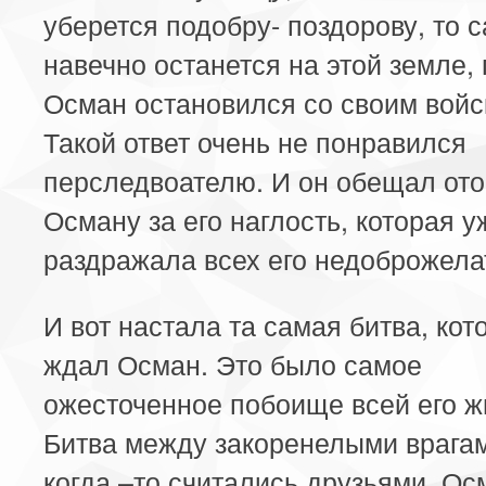
уберется подобру- поздорову, то 
навечно останется на этой земле, 
Осман остановился со своим войс
Такой ответ очень не понравился
перследвоателю. И он обещал ото
Осману за его наглость, которая 
раздражала всех его недоброжела
И вот настала та самая битва, кот
ждал Осман. Это было самое
ожесточенное побоище всей его ж
Битва между закоренелыми врагам
когда –то считались друзьями. Ос