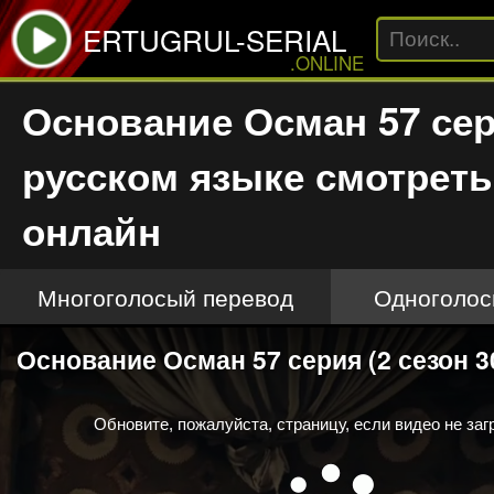
ERTUGRUL-SERIAL
.ONLINE
Основание Осман 57 сер
русском языке смотреть
онлайн
Многоголосый перевод
Одноголос
This
Основание Осман 57 серия (2 сезон 3
is
a
modal
window.
Обновите, пожалуйста, страницу, если видео не заг