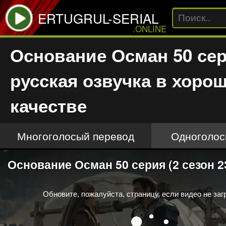
ERTUGRUL-SERIAL
.ONLINE
Основание Осман 50 се
русская озвучка в хоро
качестве
Многоголосый перевод
Одноголос
This
Основание Осман 50 серия (2 сезон 2
is
a
modal
window.
Обновите, пожалуйста, страницу, если видео не заг