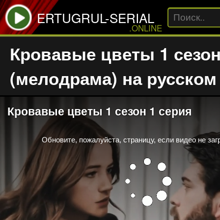
ERTUGRUL-SERIAL
.ONLINE
Кровавые цветы 1 сезо
(мелодрама) на русском
This
Кровавые цветы 1 сезон 1 серия
is
a
modal
window.
Обновите, пожалуйста, страницу, если видео не заг