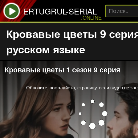
ERTUGRUL-SERIAL
.ONLINE
Кровавые цветы 9 серия
русском языке
This
Кровавые цветы 1 сезон 9 серия
is
a
modal
window.
Обновите, пожалуйста, страницу, если видео не заг