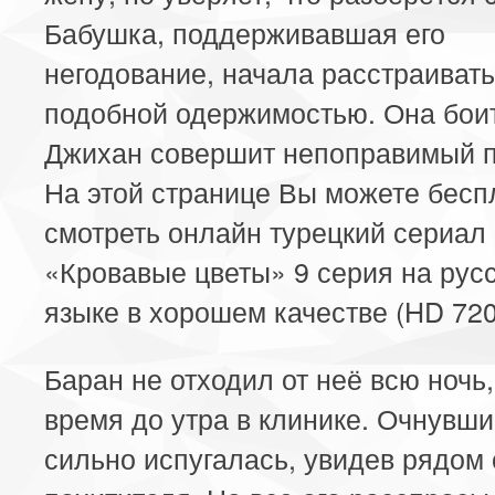
Бабушка, поддерживавшая его
негодование, начала расстраиват
подобной одержимостью. Она боит
Джихан совершит непоправимый п
На этой странице Вы можете бесп
смотреть онлайн турецкий сериал
«Кровавые цветы» 9 серия на рус
языке в хорошем качестве (HD 720
Баран не отходил от неё всю ночь
время до утра в клинике. Очнувши
сильно испугалась, увидев рядом 