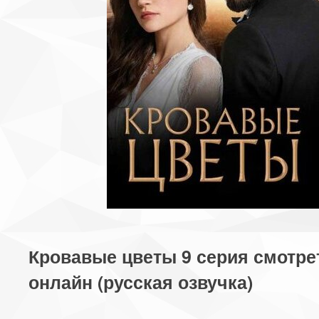
Кровавые цветы 9 серия смотре
онлайн (русская озвучка)