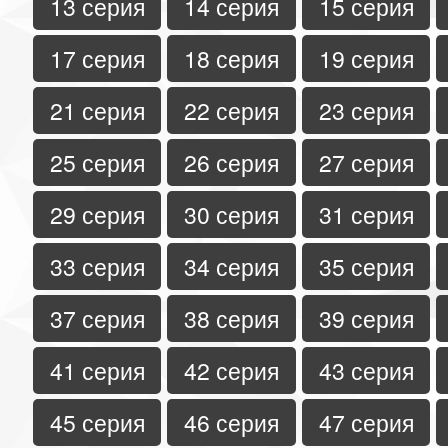
13 серия
14 серия
15 серия
17 серия
18 серия
19 серия
21 серия
22 серия
23 серия
25 серия
26 серия
27 серия
29 серия
30 серия
31 серия
33 серия
34 серия
35 серия
37 серия
38 серия
39 серия
41 серия
42 серия
43 серия
45 серия
46 серия
47 серия