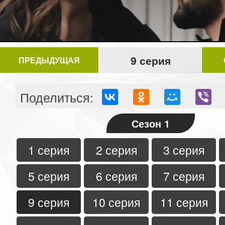
9 серия
ПРЕДЫДУЩАЯ
Поделиться:
Сезон 1
1 серия
2 серия
3 серия
5 серия
6 серия
7 серия
9 серия
10 серия
11 серия