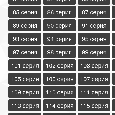
85 серия
86 серия
87 серия
89 серия
90 серия
91 серия
93 серия
94 серия
95 серия
97 серия
98 серия
99 серия
101 серия
102 серия
103 серия
105 серия
106 серия
107 серия
109 серия
110 серия
111 серия
113 серия
114 серия
115 серия