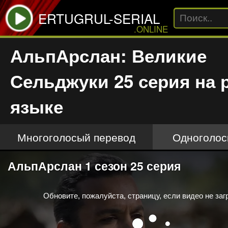
ERTUGRUL-SERIAL
.ONLINE
АльпАрслан: Великие
Сельджуки 25 серия на 
языке
Многоголосый перевод
Одноголос
This
АльпАрслан 1 сезон 25 серия
is
a
modal
window.
Обновите, пожалуйста, страницу, если видео не заг