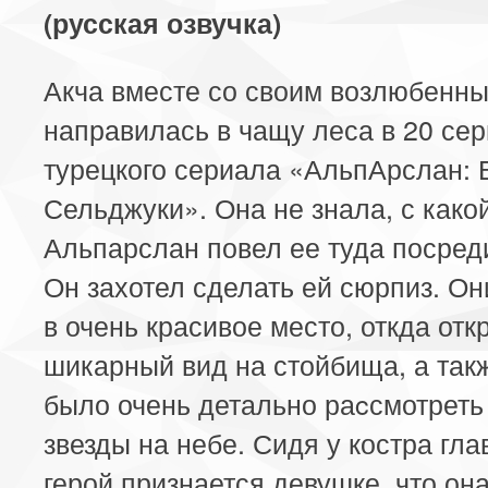
(русская озвучка)
Акча вместе со своим возлюбенн
направилась в чащу леса в 20 се
турецкого сериала «АльпАрслан: 
Сельджуки». Она не знала, с како
Альпарслан повел ее туда посред
Он захотел сделать ей сюрпиз. О
в очень красивое место, откда от
шикарный вид на стойбища, а так
было очень детально раcсмотреть
звезды на небе. Сидя у костра гл
герой признается девушке, что он