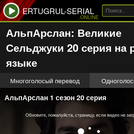
ERTUGRUL-SERIAL
.ONLINE
АльпАрслан: Великие
Сельджуки 20 серия на 
языке
Многоголосый перевод
Одноголос
This
АльпАрслан 1 сезон 20 серия
is
a
modal
window.
Обновите, пожалуйста, страницу, если видео не заг