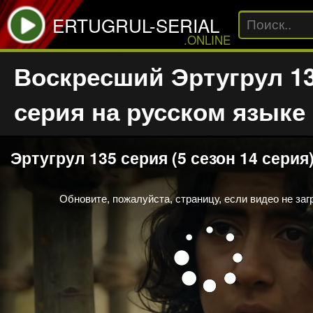
ERTUGRUL-SERIAL
.ONLINE
Воскресший Эртугрул 1
серия на русском языке
This
Эртугрул 135 серия (5 сезон 14 серия
is
a
modal
window.
Обновите, пожалуйста, страницу, если видео не заг