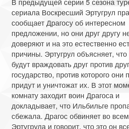
В предыдущей серии 5 сезона тур
сериала Воскресший Эртугрул пр
сообщает Драгосу об интересном
предложении, но они друг другу н
доверяют и на это естественно ес
причины. Эртугрул объясняет, что
будут враждовать друг против друг
государство, против которого они 
придут и уничтожат их. В этот мом
комнату заходит воин Драгоса и
докладывает, что Ильбильге проп
сбежала. Драгос обвиняет во всем
Эртугрула и говорит, что это он вс