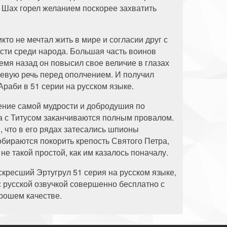
н Шах горел желанием поскорее захватить
икто не мечтал жить в мире и согласии друг с
сти среди народа. Большая часть воинов
ремя назад он повысил свое величие в глазах
евую речь перед ополчением. И получил
раби в 51 серии на русском языке.
ение самой мудрости и добродушия по
а с Титусом заканчиваются полным провалом.
, что в его рядах затесались шпионы
бираются покорить крепость Святого Петра,
не такой простой, как им казалось поначалу.
скресший Эртугрул 51 серия на русском языке,
с русской озвучкой совершенно бесплатно с
орошем качестве.