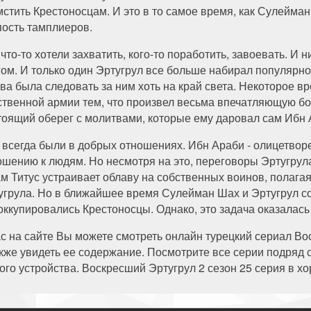
мстить Крестоносцам. И это в то самое время, как Сулейма
пость тамплиеров.
что-то хотели захватить, кого-то поработить, завоевать. И н
гом. И только один Эртугрул все больше набирал популярно
ова была следовать за ним хоть на край света. Некоторое в
ственной армии тем, что произвел весьма впечатляющую бо
тоящий оберег с молитвами, которые ему даровал сам Ибн А
 всегда были в добрых отношениях. Ибн Араби - олицетвор
ошению к людям. Но несмотря на это, переговоры Эртугрул
ам Титус устраивает облаву на собственных воинов, полагая
угрула. Но в ближайшее время Сулейман Шах и Эртугрул со
 оккупировались Крестоносцы. Однако, это задача оказалась 
ас на сайте Вы можете смотреть онлайн турецкий сериал Во
акже увидеть ее содержание. Посмотрите все серии подряд 
ого устройства. Воскресший Эртугрул 2 сезон 25 серия в х