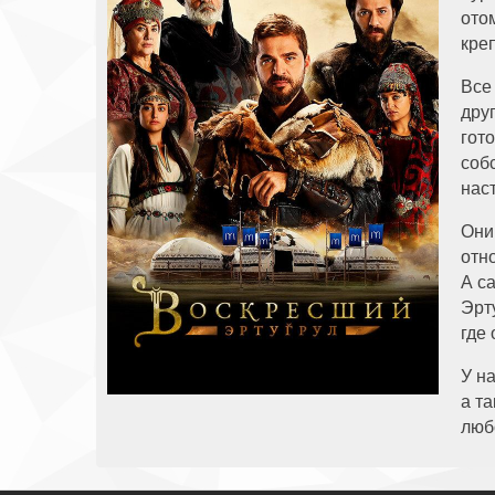
ото
кре
Все 
дру
гот
соб
нас
Они
отн
А с
Эрт
где
У н
а т
люб