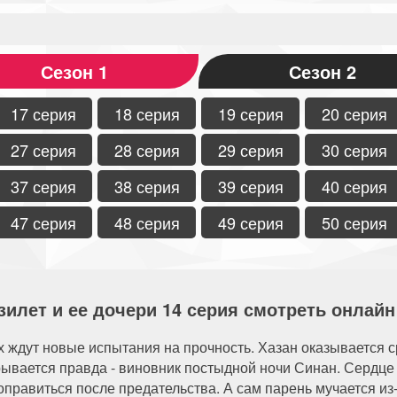
Сезон 1
Сезон 2
17 серия
18 серия
19 серия
20 серия
27 серия
28 серия
29 серия
30 серия
37 серия
38 серия
39 серия
40 серия
47 серия
48 серия
49 серия
50 серия
зилет и ее дочери 14 серия смотреть онлайн 
х ждут новые испытания на прочность. Хазан оказывается 
рывается правда - виновник постыдной ночи Синан. Сердце 
 оправиться после предательства. А сам парень мучается из