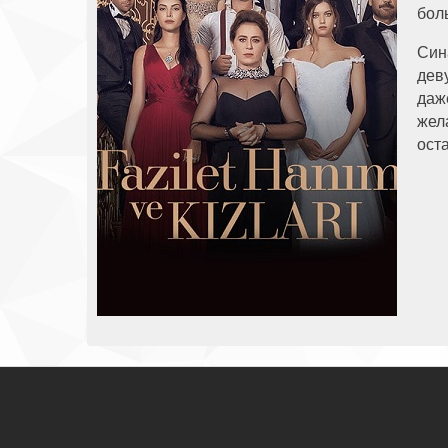
бол
Син
дев
даж
жел
ост