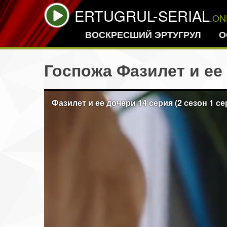
ERTUGRUL-SERIAL
.ON
ВОСКРЕСШИЙ ЭРТУГРУЛ
О
Госпожа Фазилет и ее
Фазилет и ее дочери 14 серия (2 сезон 1 се