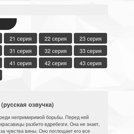
21 серия
22 серия
23 серия
31 серия
32 серия
33 серия
41 серия
42 серия
43 серия
(русская озвучка)
среди непримиримой борьбы. Перед ней
красавицы разбито вдребезги. Она не знает,
-за чувства вины. Оно поглощает его все