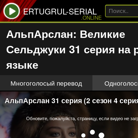
ERTUGRUL-SERIAL
.ONLINE
АльпАрслан: Великие
Сельджуки 31 серия на 
языке
Многоголосый перевод
Одноголос
This
АльпАрслан 31 серия (2 сезон 4 сери
is
a
modal
window.
Обновите, пожалуйста, страницу, если видео не заг