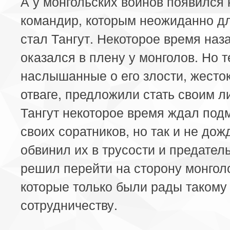
А у монгольских воинов появился
командир, которым неожиданно дл
стал Тангут. Некоторое время наз
оказался в плену у монголов. Но т
наслышанные о его злости, жесток
отваге, предложили стать своим л
Тангут некоторое время ждал подм
своих соратников, но так и не дож
обвинил их в трусости и предател
решил перейти на сторону монгол
которые только были рады такому
сотрудничеству.